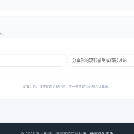
~
友善讨论，共建优质影视社区~ 每一条建议我们都会认真看。
© 2026 私人影视 · 海量高清正版片源 · 畅享极致视听